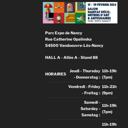
Parc Expo de Nancy
Rue Catherine Opalinska
54500 Vandoeuvre-Lès-Nancy
HALL A - Allée A - Stand 88
Jeudi - Thursday
11h-19h
HORAIRES
- Donnerstag :
(7pm)
Vendredi - Friday
11h-21h
- Freitag :
(9pm)
Samedi -
11h-19h
Saturday -
(7pm)
Samstag :
11h-19h