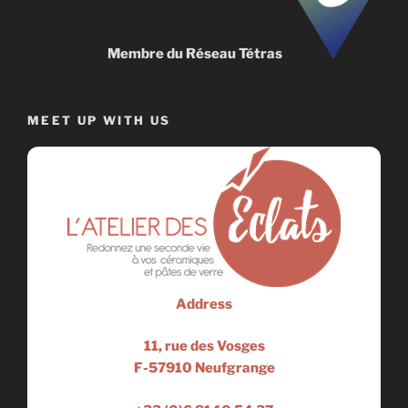
Membre du Réseau Tétras
MEET UP WITH US
Address
11, rue des Vosges
F-57910 Neufgrange