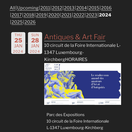
All
Upcoming
2011
2012
2013
2014
2015
2016
2017
2018
2019
2020
2021
2022
2023
2024
2025
2026
THU
SUN
Antiques & Art Fair
25
28
10 circuit de la Foire Internationale L-
JAN
JAN
2024
2024
1347 Luxembourg-
KirchbergHORAIRES
Parc des Expositions
10 circuit de la Foire Internationale
L-1347 Luxembourg-Kirchberg