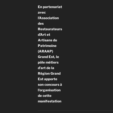
En partenariat
avec
l’Association
des
Restaurateurs
d’Art et
Artisans du
Patrimoine
(ARAAP)
Grand Est, le
pôle métiers
d’art de la
Région Grand
Est apporte
son concours à
l’organisation
de cette
manifestation