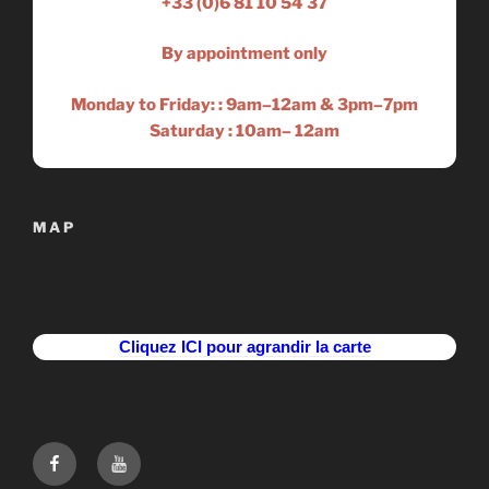
+33 (0)6 81 10 54 37
By appointment only
Monday to Friday: :
9am–12am
&
3pm–7pm
Saturday :
10am– 12am
MAP
Cliquez ICI pour agrandir la carte
Suivez-
Youtube
nous