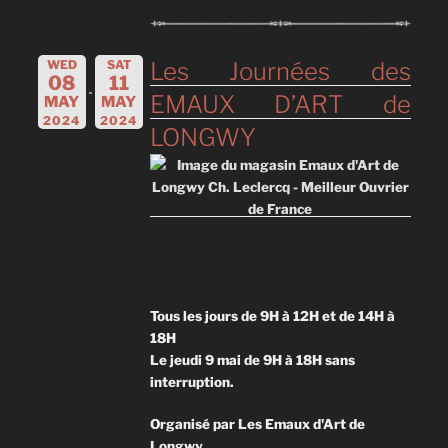
WED
SAT
Les Journées des
08
11
EMAUX D’ART de
MAY
MAY
2024
2024
LONGWY
Tous les jours de 9H à 12H et de 14H à
18H
Le jeudi 9 mai de 9H à 18H sans
interruption.
Organisé par Les Emaux d'Art de
Longwy