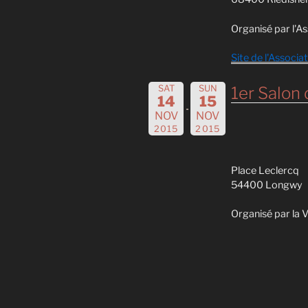
Organisé par l'A
Site de l'Associa
SAT
SUN
1er Salon
14
15
NOV
NOV
2015
2015
Place Leclercq
54400 Longwy
Organisé par la V