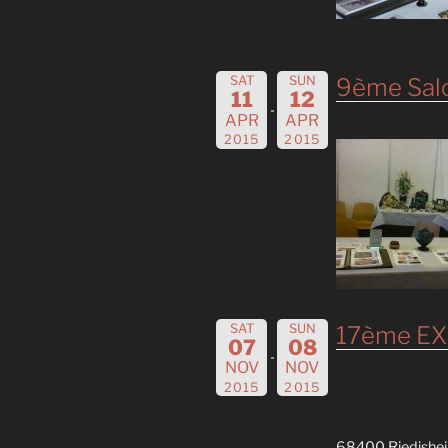
SAT
SUN
9ème Salo
11
12
APR
APR
2015
2015
SAT
SUN
17ème EX
07
08
NOV
NOV
2015
2015
68400 Riedishe