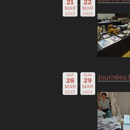
21
22
MAR
MAR
2015
2015
SAT
SUN
Journées 
28
29
MAR
MAR
2015
2015