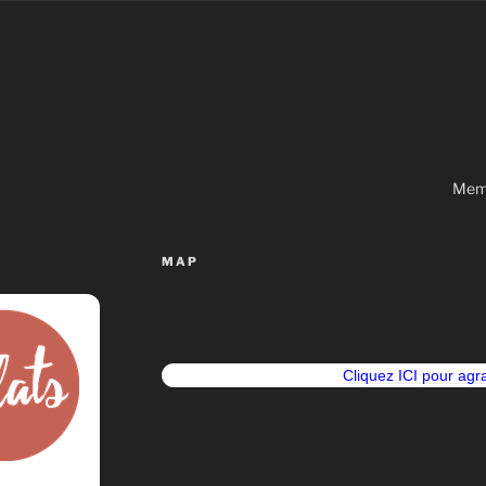
Memb
MAP
Cliquez ICI pour agra