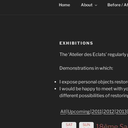
Home
About
Before / A
EXHIBITIONS
The ‘Atelier des Eclats’ regularly
Demonstrations in which:
I expose personal objects restor
I would be happy to meet with yo
different possibilities of restor
All
Upcoming
2011
2012
2013
SAT
SUN
18ème Sal