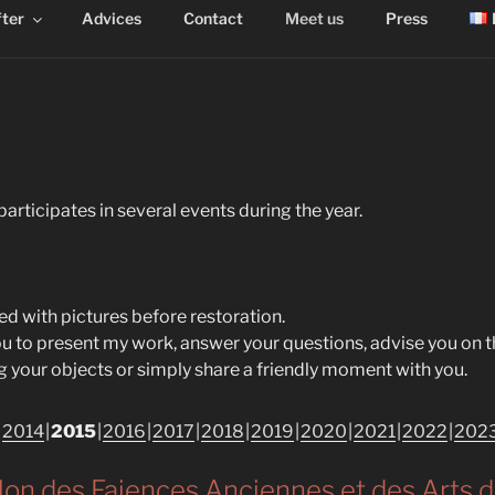
fter
Advices
Contact
Meet us
Press
 participates in several events during the year.
ed with pictures before restoration.
u to present my work, answer your questions, advise you on 
ing your objects or simply share a friendly moment with you.
2014
2015
2016
2017
2018
2019
2020
2021
2022
202
on des Faiences Anciennes et des Arts de