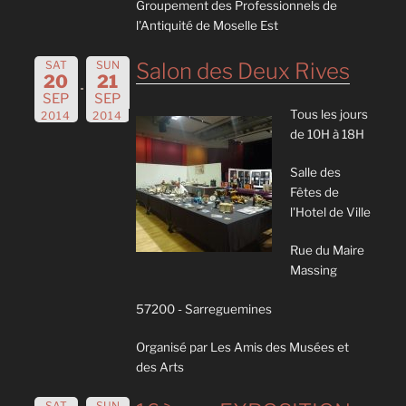
Groupement des Professionnels de
l'Antiquité de Moselle Est
SAT
SUN
Salon des Deux Rives
20
21
SEP
SEP
Tous les jours
2014
2014
de 10H à 18H
Salle des
Fêtes de
l'Hotel de Ville
Rue du Maire
Massing
57200 - Sarreguemines
Organisé par Les Amis des Musées et
des Arts
SAT
SUN