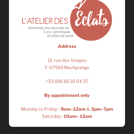
Address
11, rue des Vosges
F-57910 Neufgrange
+33 (0)6 81 10 54 37
By appointment only
Monday to Friday: :
9am–12am
&
3pm–7pm
Saturday :
10am– 12am