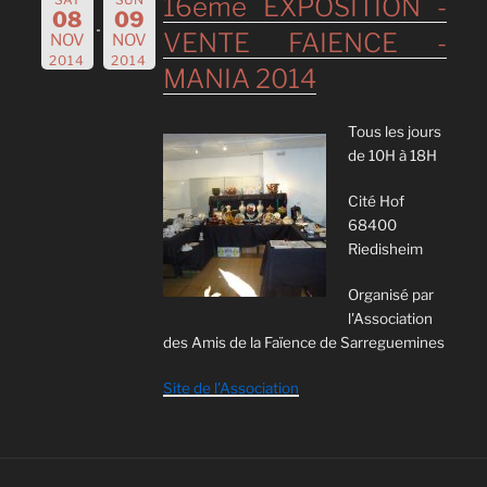
16ème EXPOSITION -
08
09
VENTE FAIENCE -
NOV
NOV
2014
2014
MANIA 2014
Tous les jours
de 10H à 18H
Cité Hof
68400
Riedisheim
Organisé par
l'Association
des Amis de la Faïence de Sarreguemines
Site de l'Association