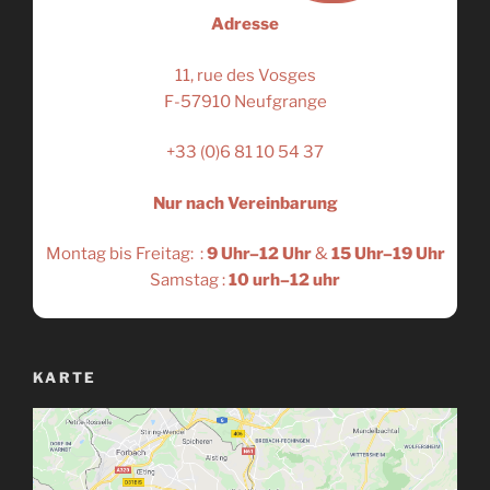
Adresse
11, rue des Vosges
F-57910 Neufgrange
+33 (0)6 81 10 54 37
Nur nach Vereinbarung
Montag bis Freitag: :
9 Uhr–12 Uhr
&
15 Uhr–19 Uhr
Samstag :
10 urh–12 uhr
KARTE