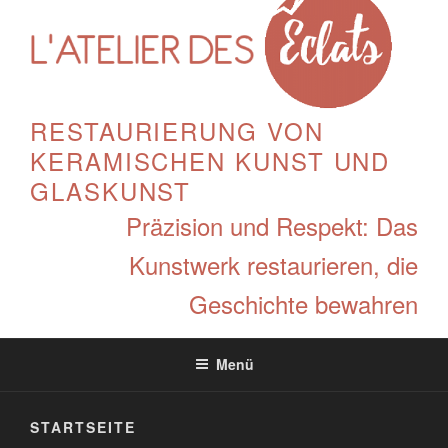
RESTAURIERUNG VON
KERAMISCHEN KUNST UND
GLASKUNST
Präzision und Respekt: Das
Kunstwerk restaurieren, die
Geschichte bewahren
Menü
STARTSEITE