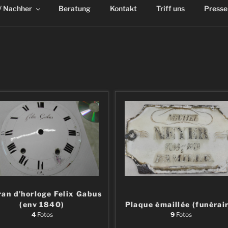
/ Nachher
Beratung
Kontakt
Triff uns
Presse
an d’horloge Felix Gabus
(env 1840)
Plaque émaillée (funérai
4
Fotos
9
Fotos