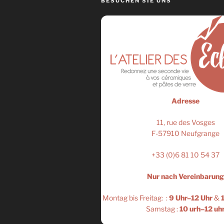
BESUCHEN SIE UNS
Adresse
11, rue des Vosges
F-57910 Neufgrange
+33 (0)6 81 10 54 37
Nur nach Vereinbarun
Montag bis Freitag: :
9 Uhr–12 Uhr
&
1
Samstag :
10 urh–12 uh