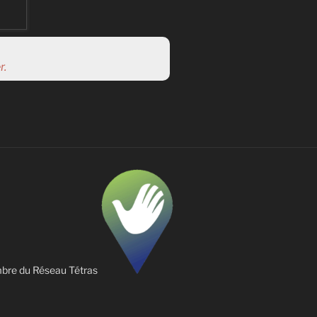
r.
re du Réseau Tétras