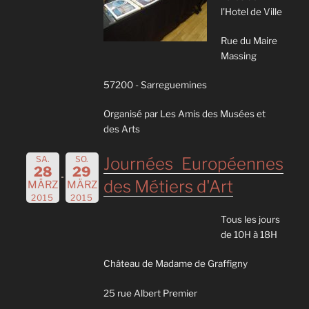
l'Hotel de Ville
Rue du Maire
Massing
57200 - Sarreguemines
Organisé par Les Amis des Musées et
des Arts
SA.
SO.
Journées Européennes
28
29
des Métiers d'Art
MÄRZ
MÄRZ
2015
2015
Tous les jours
de 10H à 18H
Château de Madame de Graffigny
25 rue Albert Premier