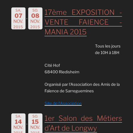
SA.
SO.
17ème EXPOSITION -
07
08
VENTE FAIENCE -
NOV.
NOV.
2015
2015
MANIA 2015
Tous les jours
de 10H à 18H
Cité Hof
68400 Riedisheim
Organisé par l'Association des Amis de la
Faïence de Sarreguemines
Site de l'Association
SA.
SO.
1er Salon des Métiers
14
15
d’Art de Longwy
NOV.
NOV.
2015
2015