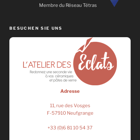
Membre du Réseau Tétras
BESUCHEN SIE UNS
Adresse
11, rue des Vosges
F-57910 Neufgrange
+33 (0)6 81 10 54 37