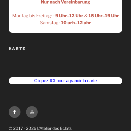
Nur nach Vereinbarung
Montag bis Freitag: :
9 Uhr–12 Uhr
&
15 Uhr–19 Uhr
Samstag :
10 urh–12 uhr
KARTE
Cliquez ICI pour agrandir la carte
Suivez-
Youtube
nous
sur
© 2017 - 2026 L'Atelier des Éclats