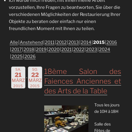
Ich würde mich freuen, mit Ihnen meine Arbeit
vorzustellen, Ihre Fragen zu beantworten, Sie über die
verschiedenen Möglichkeiten der Restaurierung Ihrer
Objekte zu beraten oder einfach nur einen
freundlichen Moment mit Ihnen zu teilen.
Alle
Anstehend
2011
2012
2013
2014
2015
2016
2017
2018
2019
2020
2021
2022
2023
2024
2025
2026
SA.
SO.
18ème Salon des
21
22
Faiences Anciennes et
MÄRZ
MÄRZ
2015
2015
des Arts de la Table
Tous les jours
de 10H à 18H
Salle des
Fêtes de