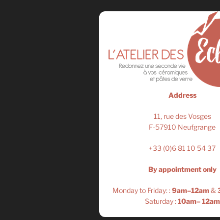
Address
11, rue des Vosges
F-57910 Neufgrange
+33 (0)6 81 10 54 37
By appointment only
Monday to Friday: :
9am–12am
&
Saturday :
10am– 12am