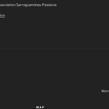
Association Sarreguemines-Passions
tion
Memb
MAP