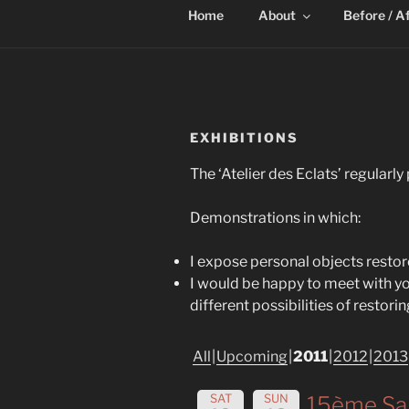
Home
About
Before / A
EXHIBITIONS
The ‘Atelier des Eclats’ regularly
Demonstrations in which:
I expose personal objects restor
I would be happy to meet with yo
different possibilities of restor
All
Upcoming
2011
2012
2013
SAT
SUN
15ème Sal