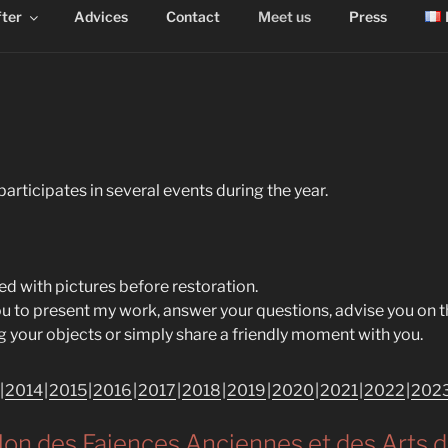
fter
Advices
Contact
Meet us
Press
 participates in several events during the year.
ed with pictures before restoration.
u to present my work, answer your questions, advise you on 
ing your objects or simply share a friendly moment with you.
2014
2015
2016
2017
2018
2019
2020
2021
2022
202
on des Faiences Anciennes et des Arts de