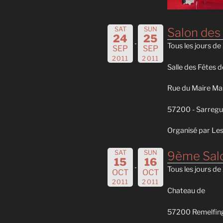
SAT
SUN
Salon des
24
25
Tous les jours d
SEP
SEP
2011
2011
Salle des Fêtes de
Rue du Maire Ma
57200 - Sarreg
Organisé par Les
SAT
SUN
9ème Salo
15
16
Tous les jours d
OCT
OCT
2011
2011
Chateau de
57200 Remelfin