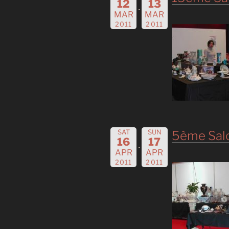
12
13
MAR
MAR
2011
2011
SAT
SUN
5ème Salo
16
17
APR
APR
2011
2011