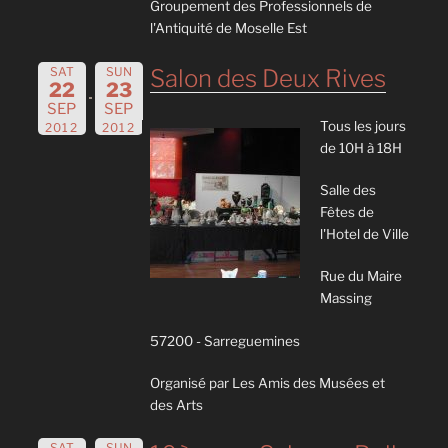
Groupement des Professionnels de
l'Antiquité de Moselle Est
SAT
SUN
Salon des Deux Rives
22
23
SEP
SEP
Tous les jours
2012
2012
de 10H à 18H
Salle des
Fêtes de
l'Hotel de Ville
Rue du Maire
Massing
57200 - Sarreguemines
Organisé par Les Amis des Musées et
des Arts
SAT
SUN