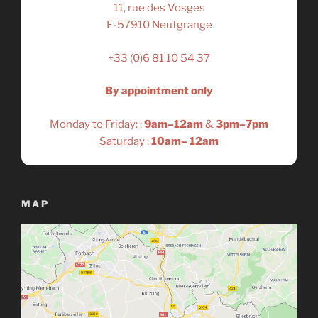
11, rue des Vosges
F-57910 Neufgrange
+33 (0)6 81 10 54 37
By appointment only
Monday to Friday: :
9am–12am
&
3pm–7pm
Saturday :
10am– 12am
MAP