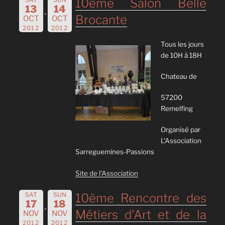
10ème Salon Belle
13
14
Brocante
OCT
OCT
2012
2012
Tous les jours
de 10H à 18H
Chateau de
57200
Remelfing
Organisé par
L'Association
Sarreguemines-Passions
Site de l'Association
SAT
SUN
10ème Rencontre des
17
18
Métiers d'Art et de la
NOV
NOV
2012
2012