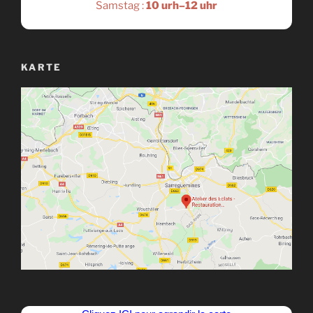
Samstag :
10 urh–12 uhr
KARTE