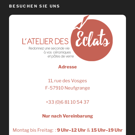
BESUCHEN SIE UNS
Adresse
11, rue des Vosges
F-57910 Neufgrange
+33 (0)6 81 10 54 37
Nur nach Vereinbarung
Montag bis Freitag: :
9 Uhr–12 Uhr
&
15 Uhr–19 Uhr