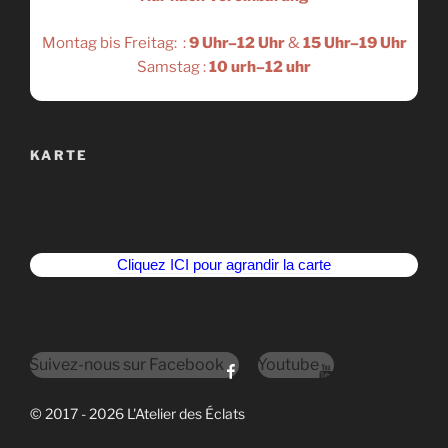
Montag bis Freitag: :
9 Uhr–12 Uhr
&
15 Uhr–19 Uhr
Samstag :
10 urh–12 uhr
KARTE
Cliquez ICI pour agrandir la carte
Suivez-nous sur Facebook
Youtube
© 2017 - 2026 L'Atelier des Éclats