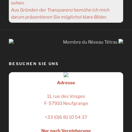
sehen.
Aus Gründen der Transparenz bemühe ich mich
darum präsentieren Sie möglichst klare Bilder.
Membre du Réseau Tétras
BESUCHEN SIE UNS
Adresse
11, rue des Vosges
F-57910 Neufgrange
+33 (0)6 81 10 54 37
Nur nach Vereinbarung