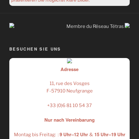
Membre du Réseau Tétras
BESUCHEN SIE UNS
Adresse
11, rue des Vosges
F-57910 Neufgrange
+33 (0)6 81 10 54 37
Nur nach Vereinbarung
9 Uhr–12 Uhr
15 Uhr–19 Uhr
Montag bis Freitag: :
&