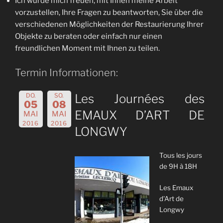
Ich würde mich freuen, mit Ihnen meine Arbeit
vorzustellen, Ihre Fragen zu beantworten, Sie über die
verschiedenen Möglichkeiten der Restaurierung Ihrer
Objekte zu beraten oder einfach nur einen
freundlichen Moment mit Ihnen zu teilen.
Termin Informationen:
DO.
SO.
Les Journées des
05
08
EMAUX D’ART DE
MAI
MAI
2016
2016
LONGWY
Tous les jours
de 9H à 18H
Les Emaux
d'Art de
Longwy