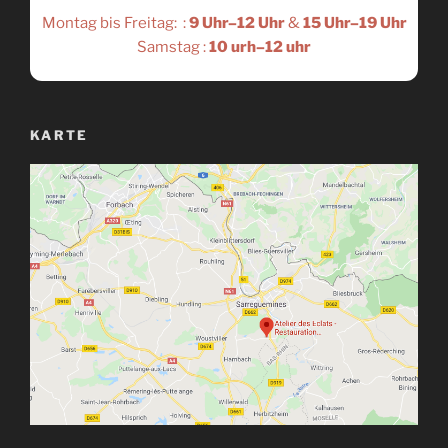
Montag bis Freitag: :
9 Uhr–12 Uhr
&
15 Uhr–19 Uhr
Samstag :
10 urh–12 uhr
KARTE