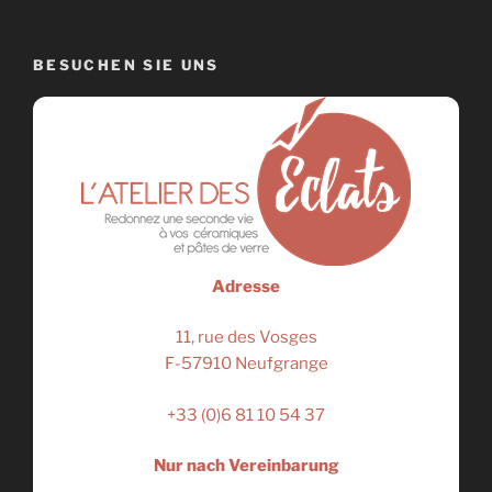
BESUCHEN SIE UNS
Adresse
11, rue des Vosges
F-57910 Neufgrange
+33 (0)6 81 10 54 37
Nur nach Vereinbarung