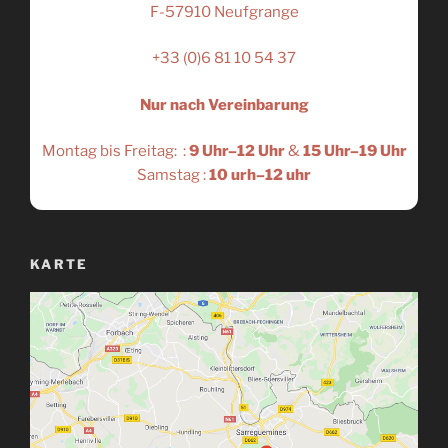
F-57910 Neufgrange
+33 (0)6 81 10 54 37
Nur nach Vereinbarung
Montag bis Freitag: :
9 Uhr–12 Uhr
&
15 Uhr–19 Uhr
Samstag :
10 urh–12 uhr
KARTE