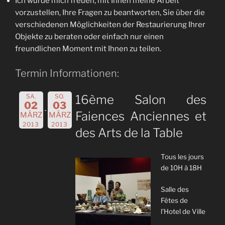
Ich würde mich freuen, mit Ihnen meine Arbeit
vorzustellen, Ihre Fragen zu beantworten, Sie über die
verschiedenen Möglichkeiten der Restaurierung Ihrer
Objekte zu beraten oder einfach nur einen
freundlichen Moment mit Ihnen zu teilen.
Termin Informationen:
SA.
SO.
16ème Salon des
02
03
Faiences Anciennes et
MÄRZ
MÄRZ
2013
2013
des Arts de la Table
Tous les jours
de 10H à 18H
Salle des
Fêtes de
l'Hotel de Ville