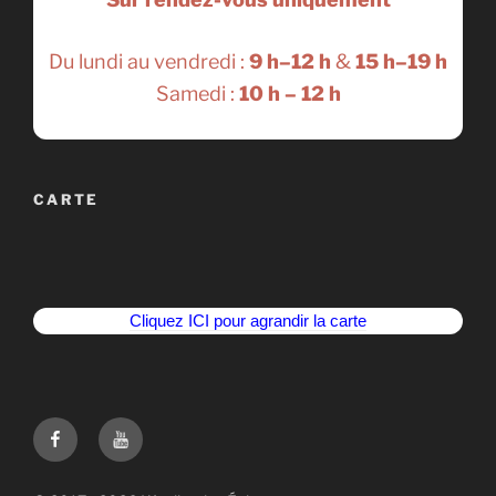
Du lundi au vendredi :
9 h–12 h
&
15 h–19 h
Samedi :
10 h – 12 h
CARTE
Cliquez ICI pour agrandir la carte
Suivez-
Youtube
nous
sur