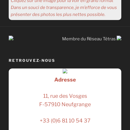
Cliquez sur une image pour la voir en grand format
Dans un souci de transparence, je m’efforce de vous
présenter des photos les plus nettes possible.
Membre du Réseau Tétras
RETROUVEZ-NOUS
Adresse
11, rue des Vosges
F-57910 Neufgrange
+33 (0)6 81 10 54 37