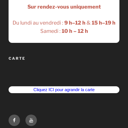
Sur rendez-vous uniquement
Du lundi au vendredi :
9 h–12 h
&
15 h–19 h
Samedi :
10 h – 12 h
CARTE
Cliquez ICI pour agrandir la carte
Suivez-
Youtube
nous