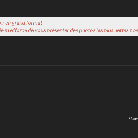
oir en grand format
je m’efforce de vous présenter des photos les plus nettes pos
Memb