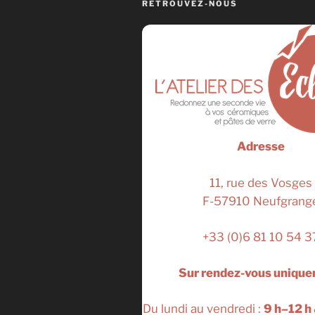
RETROUVEZ-NOUS
Adresse
11, rue des Vosges
F-57910 Neufgrang
+33 (0)6 81 10 54 3
Sur rendez-vous uniqu
Du lundi au vendredi :
9 h–12 h