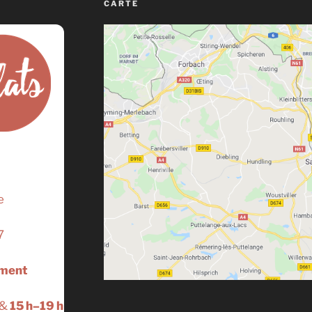
CARTE
e
7
ement
&
15 h–19 h