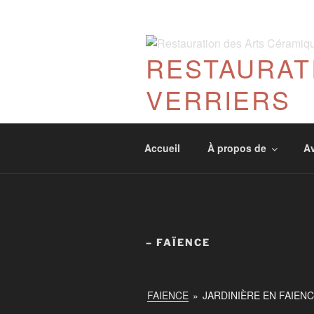
Aller
au
contenu
RESTAURAT
principal
VERRIERS
Accueil
À propos de
Av
– FAÏENCE
FAIENCE
»
JARDINIÈRE EN FAIEN