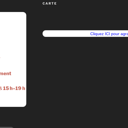
CARTE
Cliquez ICI pour agra
7
ement
&
15 h–19 h
h