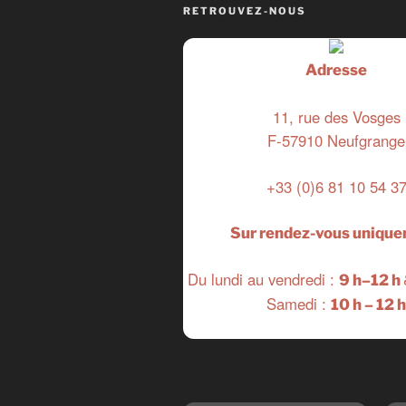
RETROUVEZ-NOUS
Adresse
11, rue des Vosges
F-57910 Neufgrange
+33 (0)6 81 10 54 3
Sur rendez-vous uniqu
Du lundi au vendredi :
9 h–12 h
Samedi :
10 h – 12 