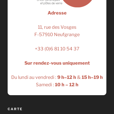
Adresse
11, rue des Vosges
F-57910 Neufgrange
+33 (0)6 81 10 54 37
Sur rendez-vous uniquement
Du lundi au vendredi :
9 h–12 h
&
15 h–19 h
Samedi :
10 h – 12 h
CARTE