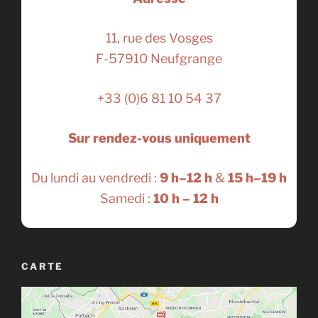
11, rue des Vosges
F-57910 Neufgrange
+33 (0)6 81 10 54 37
Sur rendez-vous uniquement
Du lundi au vendredi :
9 h–12 h
&
15 h–19 h
Samedi :
10 h – 12 h
CARTE