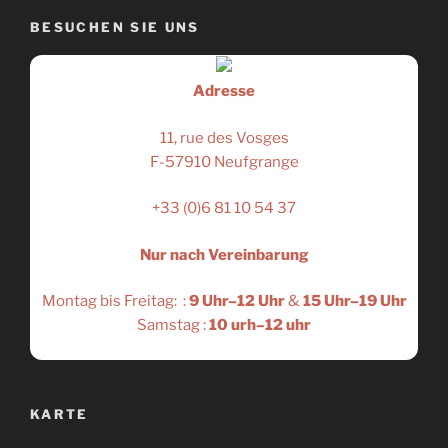
BESUCHEN SIE UNS
Adresse
11, rue des Vosges
F-57910 Neufgrange
+33 (0)6 81 10 54 37
Nur nach Vereinbarung
Montag bis Freitag: :
9 Uhr–12 Uhr
&
15 Uhr–19 Uhr
Samstag :
10 urh–12 uhr
KARTE