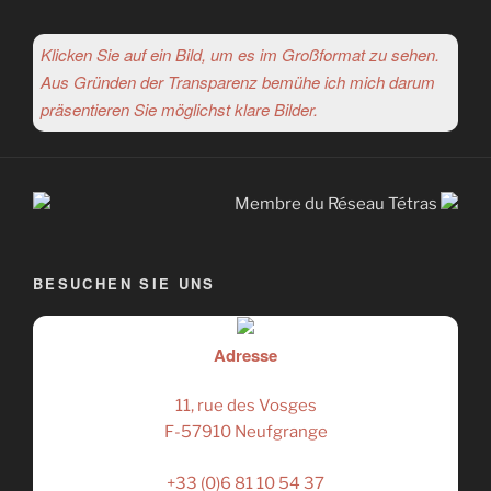
Klicken Sie auf ein Bild, um es im Großformat zu sehen.
Aus Gründen der Transparenz bemühe ich mich darum
präsentieren Sie möglichst klare Bilder.
Membre du Réseau Tétras
BESUCHEN SIE UNS
Adresse
11, rue des Vosges
F-57910 Neufgrange
+33 (0)6 81 10 54 37